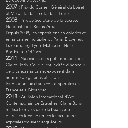
Européenne des Arts.
2007
:
Prix du Conseil Général du Loiret
et Médaille de l’Ecole de la Loire.
2008
:
Prix de Sculpture de la Société
Nationale des Beaux-Arts.
Depuis 2008, les expositions en galeries et
en salons se multiplient : Paris, Bruxelles,
Luxembourg, Lyon, Mulhouse, Nice,
Bordeaux, Orléans.
2011
:
Naissance du « petit monde » de
Claire Boris. Celle-ci est invitée d’honneur
de plusieurs salons et exposent dans
nombre de galeries et salons
internationaux d’arts contemporains en
France et à l’étranger.
2018
:
Au Salon International d’Art
Contemporain de Bruxelles, Claire Boris
réalise le rêve secret de beaucoup
d’artistes lorsque toutes les sculptures
exposées trouvent acquéreurs.