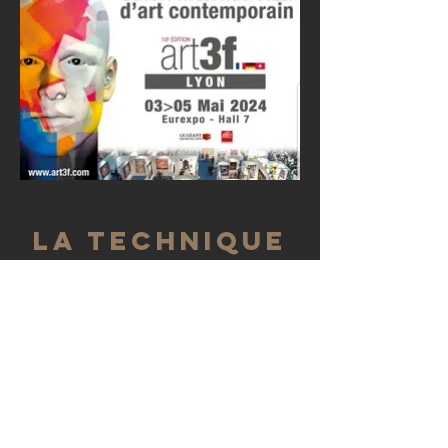
La technique
L’art est création. Il est aussi
technique. Et la technique de Claire
Boris est redoutable.
Il faut d’abord des matériaux bruts,
métal, ciment et sables et de l’eau.
Quelques outils aussi, pinces,
tenailles, marteaux.
La grille de métal, dans sa froide
inexpression, est cassée par le