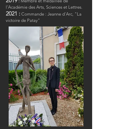
2019
:
Membre et médaillée de
l’Académie des Arts, Sciences et Lettres.
2021 :
Commande : Jeanne d'Arc, "La
victoire de Patay"