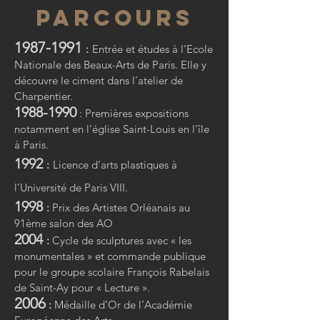
parcours
1987-1991
:
Entrée et études à l’Ecole
Nationale des Beaux-Arts de Paris. Elle y
découvre le ciment dans l’atelier de
Charpentier.
1988-1990
: Premières expositions
notamment en l’église Saint-Louis en l’île
à Paris.
1992
:
Licence d’arts plastiques à
l’Université de Paris VIII.
1998
:
Prix des Artistes Orléanais au
91ème salon des AO
2004
:
Cycle de sculptures avec « les
monumentales » et commande publique
pour le groupe scolaire François Rabelais
de Saint-Ay pour « Lecture ».
2006
:
Médaille d’Or de l’Académie